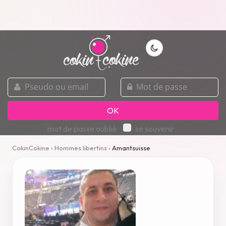
pseudo
mot
ou
de
email
passe
OK
mot de passe oublié
se souvenir
CokinCokine
›
Hommes libertins
›
Amantsuisse