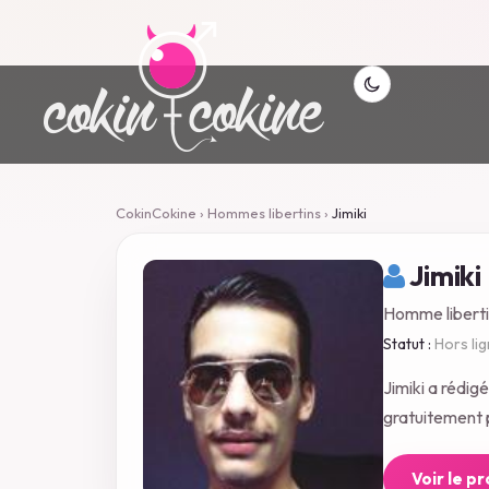
CokinCokine
›
Hommes libertins
›
Jimiki
Jimiki
Homme liberti
Statut :
Hors li
Jimiki a rédi
gratuitement p
Voir le p