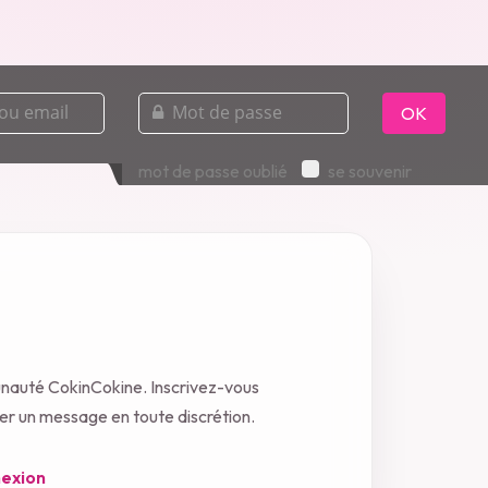
mot
de
OK
passe
mot de passe oublié
se souvenir
unauté CokinCokine. Inscrivez-vous
oyer un message en toute discrétion.
exion