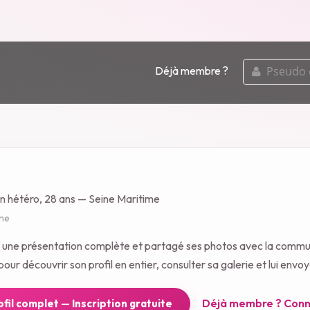
pseudo
Déjà membre ?
ou
email
n hétéro, 28 ans — Seine Maritime
gne
gé une présentation complète et partagé ses photos avec la comm
our découvrir son profil en entier, consulter sa galerie et lui env
Déjà membre ? Conn
rofil complet — Inscription gratuite