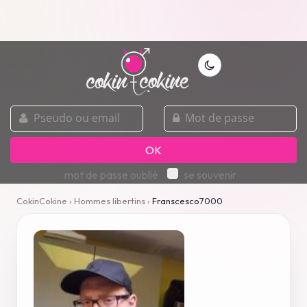
pseudo
mot
ou
de
email
passe
OK
mot de passe oublié
se souvenir
CokinCokine
›
Hommes libertins
›
Franscesco7000