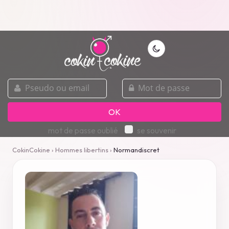
pseudo
mot
ou
de
email
passe
OK
mot de passe oublié
se souvenir
CokinCokine
›
Hommes libertins
›
Normandiscret