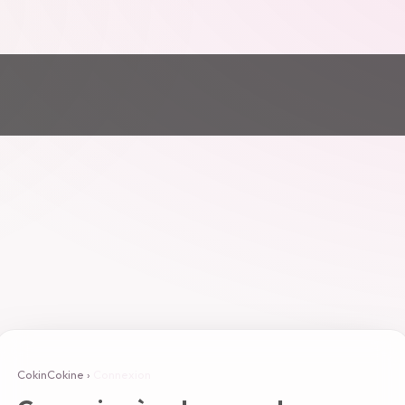
CokinCokine
›
Connexion