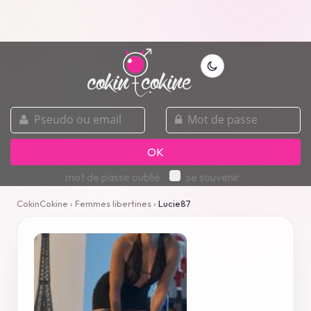
pseudo
mot
ou
de
email
passe
OK
mot de passe oublié
se souvenir
CokinCokine
›
Femmes libertines
›
Lucie87