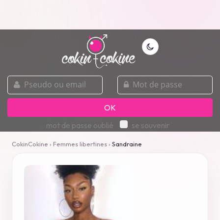
pseudo
mot
ou
de
email
passe
OK
mot de passe oublié
se souvenir
CokinCokine
›
Femmes libertines
›
Sandraine