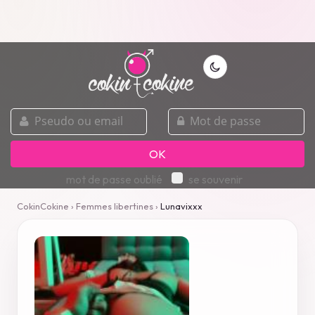
pseudo
mot
ou
de
email
passe
OK
mot de passe oublié
se souvenir
CokinCokine
›
Femmes libertines
›
Lunavixxx