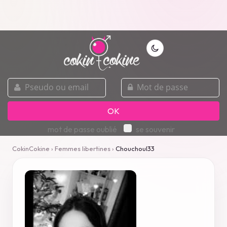
pseudo
mot
ou
de
email
passe
OK
mot de passe oublié
se souvenir
CokinCokine
›
Femmes libertines
›
Chouchoul33