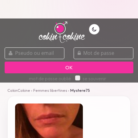
pseudo
mot
ou
de
email
passe
OK
mot de passe oublié
se souvenir
CokinCokine
›
Femmes libertines
›
Mystere75