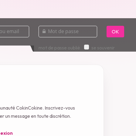
mot
de
OK
passe
mot de passe oublié
se souvenir
unauté CokinCokine. Inscrivez-vous
oyer un message en toute discrétion.
exion