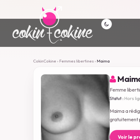
CokinCokine
›
Femmes libertines
›
Maima
Maim
Femme liberti
Statut :
Hors li
Maima a rédig
gratuitement p
Voir le p