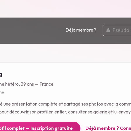
pseudo
Déjà membre ?
ou
email
a
ne hétéro, 39 ans — France
gne
é une présentation complète et partagé ses photos avec la comm
our découvrir son profil en entier, consulter sa galerie et lui env
Déjà membre ? Conn
rofil complet — Inscription gratuite