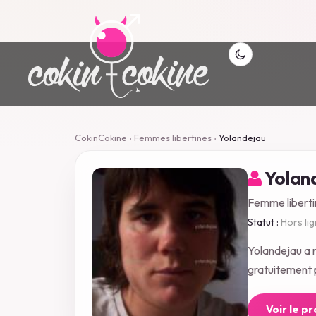
CokinCokine
›
Femmes libertines
›
Yolandejau
Yolan
Femme liberti
Statut :
Hors li
Yolandejau a 
gratuitement p
Voir le p