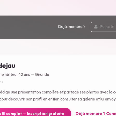
pseudo
Déjà membre ?
ou
email
dejau
ne hétéro, 42 ans — Gironde
gne
rédigé une présentation complète et partagé ses photos avec la
our découvrir son profil en entier, consulter sa galerie et lui env
Déjà membre ? Conn
rofil complet — Inscription gratuite