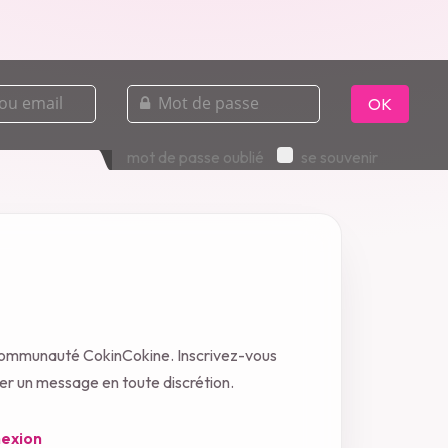
mot
de
OK
passe
mot de passe oublié
se souvenir
 communauté CokinCokine. Inscrivez-vous
oyer un message en toute discrétion.
exion