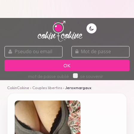
pseudo
mot
ou
de
email
passe
OK
mot de passe oublié
se souvenir
CokinCokine
›
Couples libertins
›
Jeroxmargaux