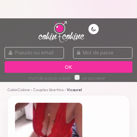
pseudo
mot
ou
de
email
passe
OK
mot de passe oublié
se souvenir
CokinCokine
›
Couples libertins
›
Vicaurel