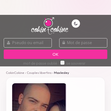
pseudo
mot
ou
de
email
passe
OK
mot de passe oublié
se souvenir
CokinCokine
›
Couples libertins
›
Maxlesley