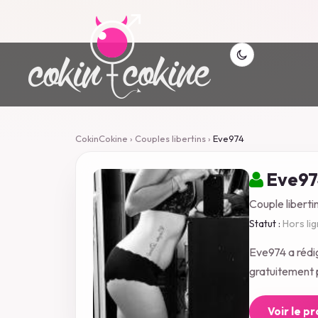
CokinCokine
›
Couples libertins
›
Eve974
Eve97
Couple libertin
Statut :
Hors li
Eve974 a rédi
gratuitement p
Voir le p