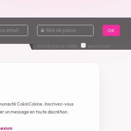
mot
de
OK
passe
mot de passe oublié
se souvenir
munauté CokinCokine. Inscrivez-vous
oyer un message en toute discrétion.
exion