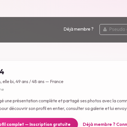
pseudo
Déjà membre ?
ou
email
4
, elle bi, 49 ans / 48 ans — France
gne
gé une présentation complète et partagé ses photos avec la com
our découvrir son profil en entier, consulter sa galerie et lui env
Déjà membre ? Conn
rofil complet — Inscription gratuite