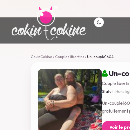
CokinCokine
›
Couples libertins
›
Un-couple1604
Un-co
Couple liberti
Statut :
Hors li
Un-couple1604
gratuitement p
Voir le p