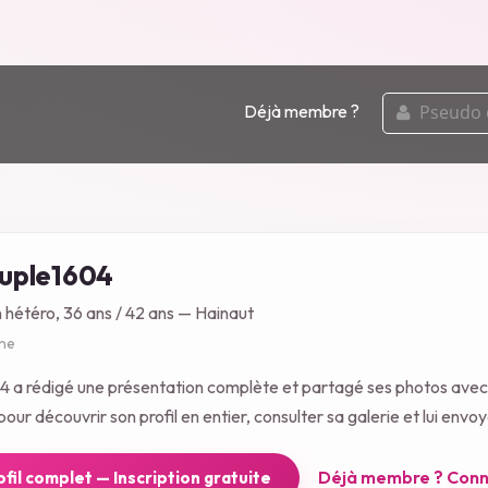
pseudo
Déjà membre ?
ou
email
uple1604
n hétéro, 36 ans / 42 ans — Hainaut
gne
 a rédigé une présentation complète et partagé ses photos ave
our découvrir son profil en entier, consulter sa galerie et lui env
Déjà membre ? Conn
rofil complet — Inscription gratuite