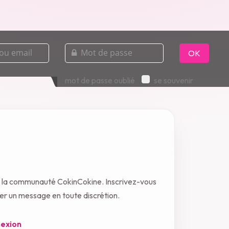
mot
de
OK
passe
mot de passe oublié
se souvenir
c la communauté CokinCokine. Inscrivez-vous
oyer un message en toute discrétion.
exion