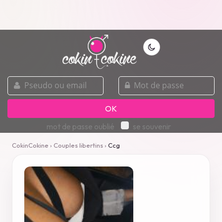
pseudo
mot
ou
de
email
passe
OK
mot de passe oublié
se souvenir
CokinCokine
›
Couples libertins
›
Ccg