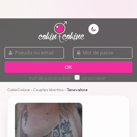
pseudo
mot
ou
de
email
passe
OK
mot de passe oublié
se souvenir
CokinCokine
›
Couples libertins
›
Tanevahine