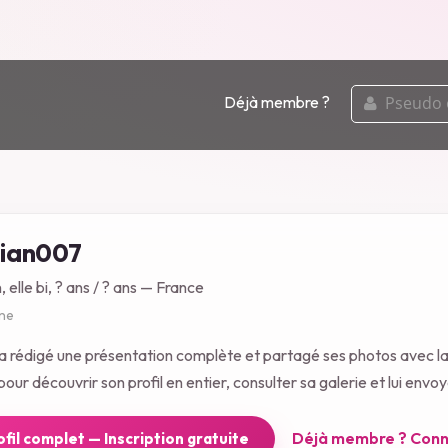
pseudo
Déjà membre ?
ou
email
ian007
, elle bi, ? ans / ? ans — France
gne
 rédigé une présentation complète et partagé ses photos avec 
our découvrir son profil en entier, consulter sa galerie et lui env
Déjà membre ? Conn
rofil complet — Inscription gratuite