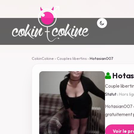
CokinCokine
›
Couples libertins
›
Hotasian007
Hotas
Couple libertin
Statut :
Hors li
Hotasian007 a
gratuitement p
Voir le p