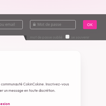
mot
de
OK
passe
mot de passe oublié
se souvenir
la communauté CokinCokine. Inscrivez-vous
oyer un message en toute discrétion.
exion