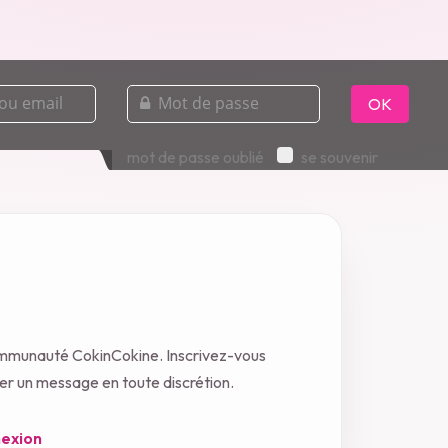
mot
de
OK
passe
mot de passe oublié
se souvenir
ommunauté CokinCokine. Inscrivez-vous
oyer un message en toute discrétion.
exion