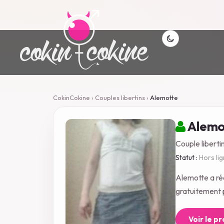
CokinCokine
›
Couples libertins
›
Alemotte
Alemo
Couple liberti
Statut :
Hors li
Alemotte a ré
gratuitement p
Voir le p