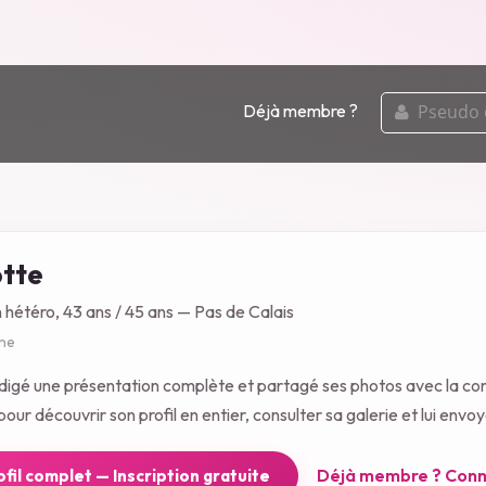
pseudo
Déjà membre ?
ou
email
tte
n hétéro, 43 ans / 45 ans — Pas de Calais
gne
digé une présentation complète et partagé ses photos avec la c
our découvrir son profil en entier, consulter sa galerie et lui env
Déjà membre ? Conn
rofil complet — Inscription gratuite