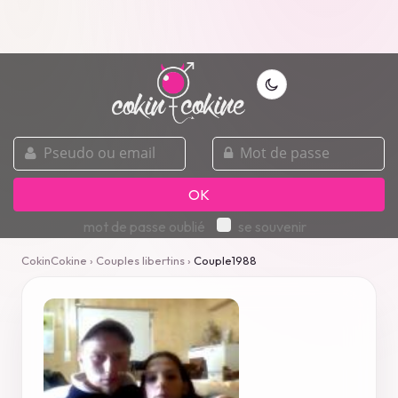
pseudo
mot
ou
de
email
passe
OK
mot de passe oublié
se souvenir
CokinCokine
›
Couples libertins
›
Couple1988