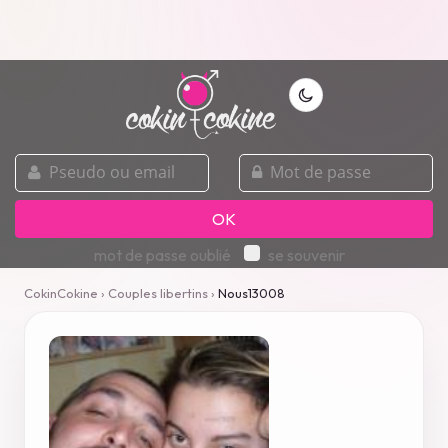
pseudo
mot
ou
de
email
passe
OK
mot de passe oublié
se souvenir
CokinCokine
›
Couples libertins
›
Nous13008