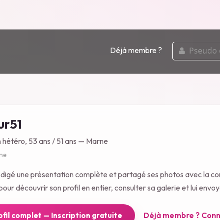
pseudo
Déjà membre ?
ou
email
r51
n hétéro, 53 ans / 51 ans — Marne
gne
digé une présentation complète et partagé ses photos avec la 
our découvrir son profil en entier, consulter sa galerie et lui env
Déjà membre ? Conn
rofil complet — Inscription gratuite