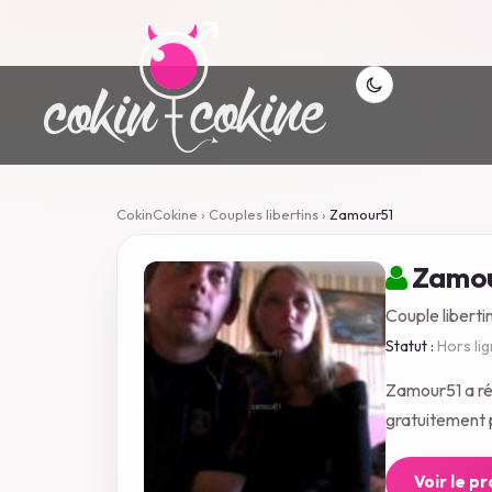
CokinCokine
›
Couples libertins
›
Zamour51
Zamou
Couple liberti
Statut :
Hors li
Zamour51 a ré
gratuitement p
Voir le p