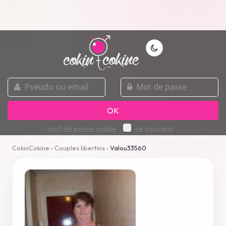
pseudo
mot
ou
de
email
passe
OK
mot de passe oublié
se souvenir
CokinCokine
›
Couples libertins
›
Valou33560