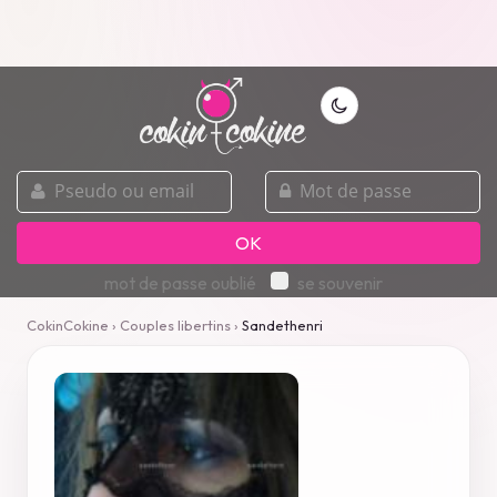
pseudo
mot
ou
de
email
passe
OK
mot de passe oublié
se souvenir
CokinCokine
›
Couples libertins
›
Sandethenri