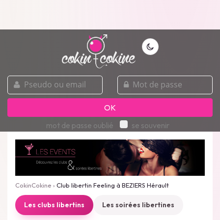
pseudo
mot
ou
de
email
passe
OK
mot de passe oublié
se souvenir
CokinCokine
›
Club libertin Feeling à BEZIERS Hérault
Les clubs libertins
Les soirées libertines