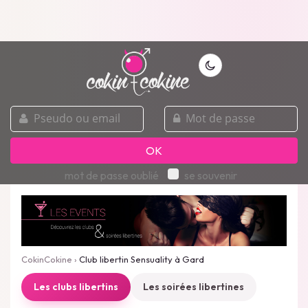
pseudo
mot
ou
de
email
passe
OK
mot de passe oublié
se souvenir
CokinCokine
›
Club libertin Sensuality à Gard
Les clubs libertins
Les soirées libertines