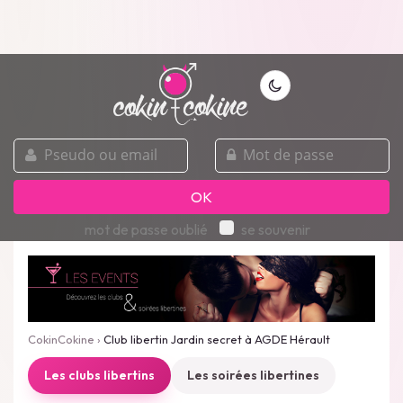
pseudo
mot
ou
de
email
passe
OK
mot de passe oublié
se souvenir
CokinCokine
›
Club libertin Jardin secret à AGDE Hérault
Les clubs libertins
Les soirées libertines