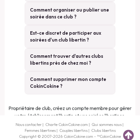
Comment organiser ou publier une
soirée dans ce club ?
Est-ce discret de participer aux
soirées d'un club libertin ?
Comment trouver d'autres clubs
libertins près de chez moi ?
Comment supprimer mon compte
CokinCokine ?
Propriétaire de club, créez un compte membre pour gérer
votre établissement libertin et vos soirées libertines.
Nous contacter
|
Charte CokinCokine.com
|
Qui sommes nous
|
Femmes libertines
|
Couples libertins
|
Clubs libertins
Copyright © 2007-2026
CokinCokine
.com - ™
CokinCokine