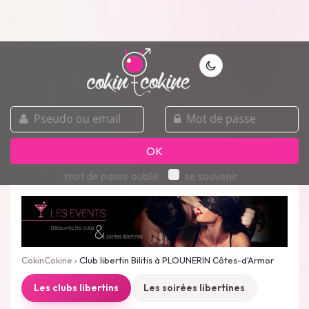
pseudo
mot
ou
de
email
passe
OK
mot de passe oublié
se souvenir
CokinCokine
›
Club libertin Bilitis à PLOUNERIN Côtes-d'Armor
Les clubs libertins
Les soirées libertines