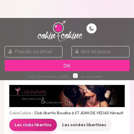
pseudo
mot
ou
de
email
passe
OK
mot de passe oublié
se souvenir
CokinCokine
›
Club libertin Boudha à ST JEAN DE VEDAS Hérault
Les clubs libertins
Les soirées libertines