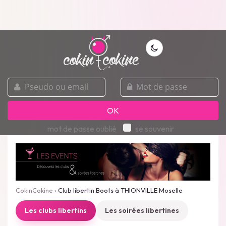
pseudo
mot
ou
de
email
passe
OK
mot de passe oublié
se souvenir
CokinCokine
›
Club libertin Boots à THIONVILLE Moselle
Les clubs libertins
Les soirées libertines