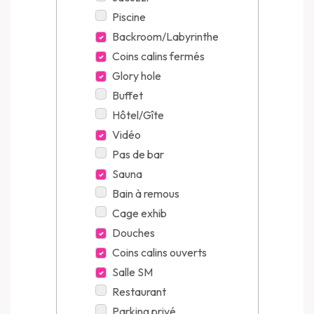
Piscine
Backroom/Labyrinthe
Coins calins fermés
Glory hole
Buffet
Hôtel/Gîte
Vidéo
Pas de bar
Sauna
Bain à remous
Cage exhib
Douches
Coins calins ouverts
Salle SM
Restaurant
Parking privé