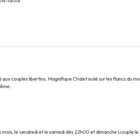
ute-Savoie
aux couples libertins. Magnifique Chalet isolé sur les flancs du mo
même.
 du mois, le vendredi et le samedi dès 22h00 et dimanche (couple le