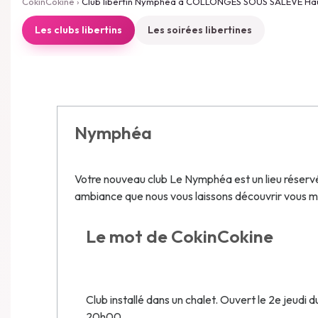
CokinCokine
›
Club libertin Nymphéa à COLLONGES SOUS SALEVE Ha
Les clubs libertins
Les soirées libertines
Nymphéa
Votre nouveau club Le Nymphéa est un lieu réservé 
ambiance que nous vous laissons découvrir vous 
Le mot de CokinCokine
Club installé dans un chalet. Ouvert le 2e jeudi
20h00.