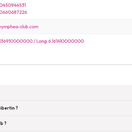
 0450944531
 0660687226
nymphea-club.com
6.136910000000 / Long: 6.161410000000
ibertin ?
b ?