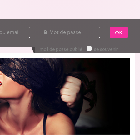
mot
de
OK
passe
mot de passe oublié
se souvenir