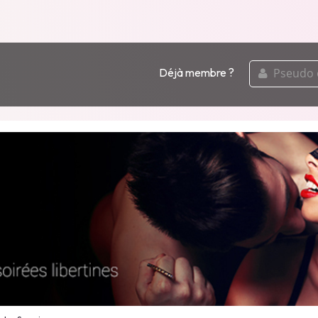
pseudo
Déjà membre ?
ou
email