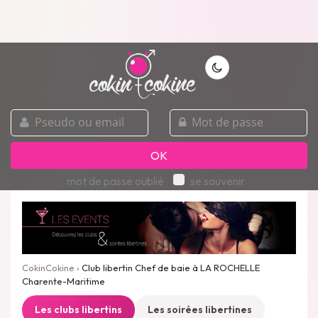
pseudo
mot
ou
de
email
passe
OK
mot de passe oublié
se souvenir
CokinCokine
›
Club libertin Chef de baie à LA ROCHELLE
Charente-Maritime
Les clubs libertins
Les soirées libertines