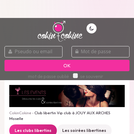
pseudo
mot
ou
de
email
passe
OK
mot de passe oublié
se souvenir
CokinCokine
›
Club libertin Vip club à JOUY AUX ARCHES
Moselle
Les clubs libertins
Les soirées libertines