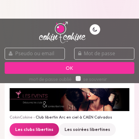
pseudo
mot
ou
de
email
passe
OK
mot de passe oublié
se souvenir
CokinCokine
›
Club libertin Arc en ciel à CAEN Calvados
Les clubs libertins
Les soirées libertines