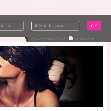
mot
de
OK
passe
mot de passe oublié
se souvenir