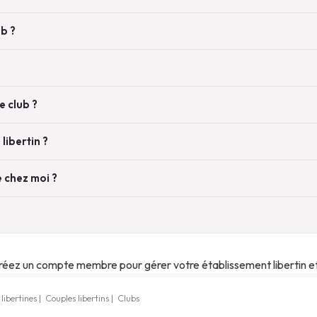
b ?
e club ?
libertin ?
e chez moi ?
créez un compte membre pour gérer votre établissement libertin et 
ibertines
|
Couples libertins
|
Clubs