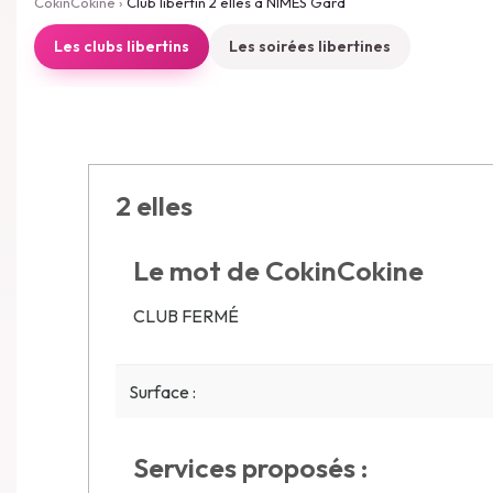
CokinCokine
›
Club libertin 2 elles à NIMES Gard
Les clubs libertins
Les soirées libertines
2 elles
Le mot de CokinCokine
CLUB FERMÉ
Surface :
Services proposés :