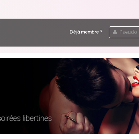
pseudo
Déjà membre ?
ou
email