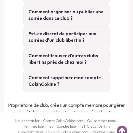
Comment organiser ou publier une
soirée dans ce club ?
Est-ce discret de participer aux
soirées d'un club libertin ?
Comment trouver d'autres clubs
libertins près de chez moi ?
Comment supprimer mon compte
CokinCokine ?
Propriétaire de club, créez un compte membre pour gérer
votre établissement libertin et vos soirées libertines.
Nous contacter
|
Charte CokinCokine.com
|
Qui sommes nous
|
Femmes libertines
|
Couples libertins
|
Clubs libertins
Copyright © 2007-2026
CokinCokine
.com - ™
CokinCokine