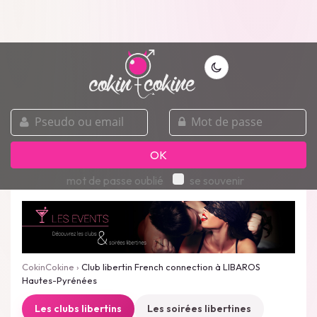
pseudo
mot
ou
de
email
passe
OK
mot de passe oublié
se souvenir
CokinCokine
›
Club libertin French connection à LIBAROS
Hautes-Pyrénées
Les clubs libertins
Les soirées libertines